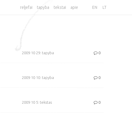
reljefai
tapyba
tekstai
apie
EN
LT
2009 10 29: tapyba
0
2009 10 10: tapyba
0
2009 10 5: tekstas
0