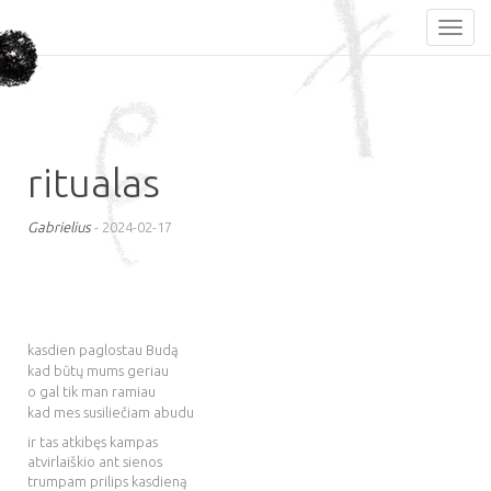
ritualas
Gabrielius
-
2024-02-17
kasdien paglostau Budą
kad būtų mums geriau
o gal tik man ramiau
kad mes susiliečiam abudu
ir tas atkibęs kampas
atvirlaiškio ant sienos
trumpam prilips kasdieną