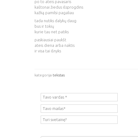
po to ateis pavasaris
kaštonai žiedus išsprogdins
kažką pamilsi pagaliau
tada nutiks dalykų daug
bus ir tokių
kurie tau net patiks
paskiausiai paukšt
ateis diena arba naktis
ir visa tai išnyks
kategorija
tekstas