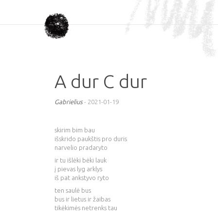
A dur C dur
Gabrielius
-
2021-01-19
skirim bim bau
išskrido paukštis pro duris
narvelio pradaryto
ir tu išlėki bėki lauk
į pievas lyg arklys
iš pat ankstyvo ryto
ten saulė bus
bus ir lietus ir žaibas
tikėkimės netrenks tau