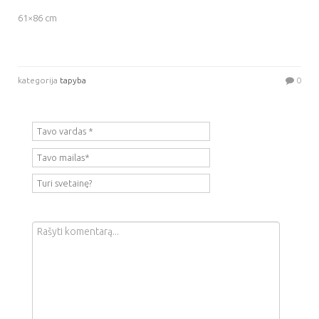
61×86 cm
kategorija
tapyba
0