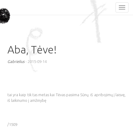
Aba, Tėve!
Gabrielius
-
2015-09-14
tai yra kaip tik tas metas kai Tėvas pasiima Sūnų. iš apribojimų į laisvę,
iš laikinumo į amžinybę
/1509