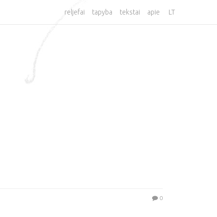
reljefai
tapyba
tekstai
apie
LT
0