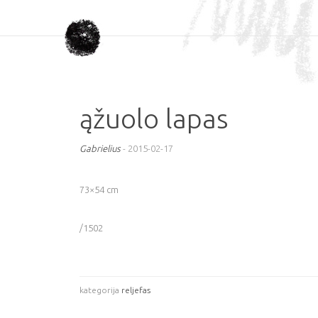
ąžuolo lapas
Gabrielius
-
2015-02-17
73×54 cm
/1502
kategorija
reljefas