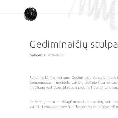
Gediminaičių stulpa
Gabrielius
-
2026-02-09
Reljefinis kūrinys, kuriame Gediminaičių stulpų simbolis
įkomponuotas ir nedidelis vaikiško piešinio fragmentas, s
medžiagų kontrastus, blizgesį ir piešinio fragmentą įgauna
Spalvinė gama ir medžiagiškumas kuria santūrų, bet įtemptą
Vytautu Leonu Adamkevičiumi bei jo naudotu slapyvardžiu Leon