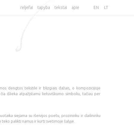
reljefai
tapyba
tekstai
apie
EN
LT
mos dengtos tekstile ir blizgiais dažais, o kompozicijoje
 čia išlieka atpažįstamu lietuviškumo simboliu, tačiau per
otaika siejama su išeivijos poetu, prozininku ir dailininku
 teko palikti namus ir kurti svetimoje šalyje.