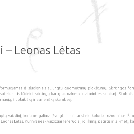
i – Leonas Lėtas
 formuojamas iš sluoksniais sujungtų geometrinių plokštumų. Skirtingos for
uteikiantis kūriniui skirtingų kartų aktualumo ir atminties sluoksnį. Simbolis
 naują, šiuolaikišką ir asmenišką skambesį.
 vaizdinį, kuriame galima įžvelgti ir militaristinio kolorito užuominas. Ši nu
as Lėtas. Kūrinys neakivaizdžiai referuoja į jo likimą, patirtis ir laikmetį, kai