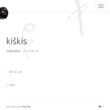
kiškis
Gabrielius
-
2015-06-19
~ 30×62 cm
/ 1506
kategorija
reljefas
0