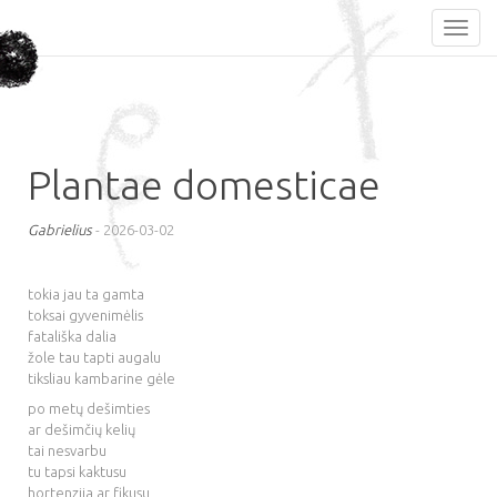
Plantae domesticae
Gabrielius
-
2026-03-02
tokia jau ta gamta
toksai gyvenimėlis
fatališka dalia
žole tau tapti augalu
tiksliau kambarine gėle
po metų dešimties
ar dešimčių kelių
tai nesvarbu
tu tapsi kaktusu
hortenzija ar fikusu