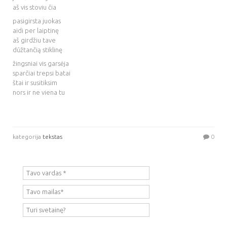
aš vis stoviu čia
pasigirsta juokas
aidi per laiptinę
aš girdžiu tave
dūžtančią stiklinę
žingsniai vis garsėja
sparčiai trepsi batai
štai ir susitiksim
nors ir ne viena tu
kategorija
tekstas
0