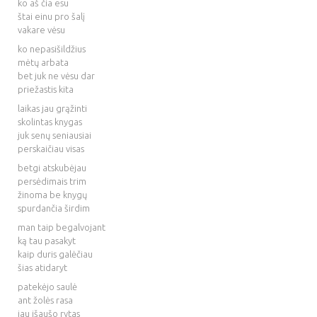
ko aš čia esu
štai einu pro šalį
vakare vėsu
ko nepasišildžius
mėtų arbata
bet juk ne vėsu dar
priežastis kita
laikas jau grąžinti
skolintas knygas
juk senų seniausiai
perskaičiau visas
betgi atskubėjau
persėdimais trim
žinoma be knygų
spurdančia širdim
man taip begalvojant
ką tau pasakyt
kaip duris galėčiau
šias atidaryt
patekėjo saulė
ant žolės rasa
jau išaušo rytas