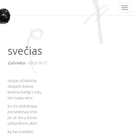
svečias
Gabrielius
-
2023-10-17
langas uždarytas
deganti šviesa
kviečia žvelgt į vidų
ten tavęs nėra
ko čia atskubėjau
persėdimais trim
jei už durų stoviu
užmerktom akim
ką tau pasakyti