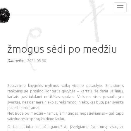
žmogus sėdi po medžiu
Gabrielius
-
2024-08-30
Spalvinimo knygelės mylimos vaikų visame pasaulyje. Smalsiomis
rankomis jie pripildo kontūrus gyvybės – kartais išeidami už linijų,
kartais pasirinkdami netikėtas spalvas. Vaikams visas pasaulis yra
šventas, nes dar nėra nieko sureikšminto, nieko, kas būtų per šventa
paliesti nederamai.
Net Buda po medžiu – ramus, išmintingas, nepasiekiamas – gali tapti
vaizduotės ir spalvų žaidimo lauku.
O kas nutinka, kai užaugame? Ar įžvelgiame šventumą visur, ar