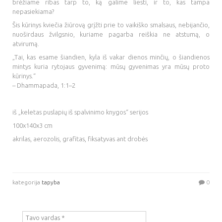
brėžiame ribas tarp to, ką galime liesti, ir to, kas tampa
nepasiekiama?
Šis kūrinys kviečia žiūrovą grįžti prie to vaikiško smalsaus, nebijančio,
nuoširdaus žvilgsnio, kuriame pagarba reiškia ne atstumą, o
atvirumą.
„Tai, kas esame šiandien, kyla iš vakar dienos minčių, o šiandienos
mintys kuria rytojaus gyvenimą: mūsų gyvenimas yra mūsų proto
kūrinys.“
– Dhammapada, 1:1–2
iš „keletas puslapių iš spalvinimo knygos“ serijos
100x140x3 cm
akrilas, aerozolis, grafitas, fiksatyvas ant drobės
kategorija
tapyba
0